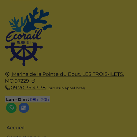
Marina de la Pointe du Bout,
LES TROIS-ILETS,
MQ 97229
09 70 35 43 38
Lun - Dim :
08h - 20h
Accueil