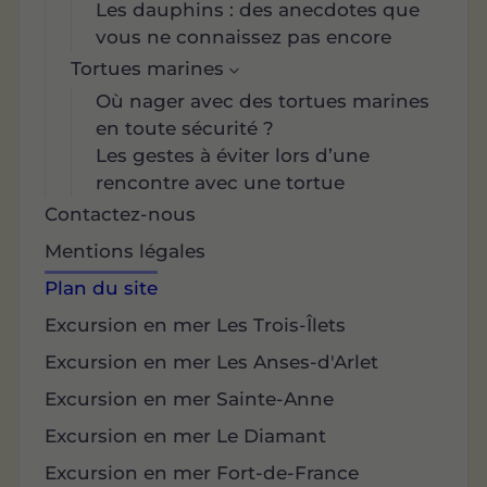
Les dauphins : des anecdotes que
vous ne connaissez pas encore
Tortues marines
Où nager avec des tortues marines
en toute sécurité ?
Les gestes à éviter lors d’une
rencontre avec une tortue
Contactez-nous
Mentions légales
Plan du site
Excursion en mer Les Trois-Îlets
Excursion en mer Les Anses-d'Arlet
Excursion en mer Sainte-Anne
Excursion en mer Le Diamant
Excursion en mer Fort-de-France