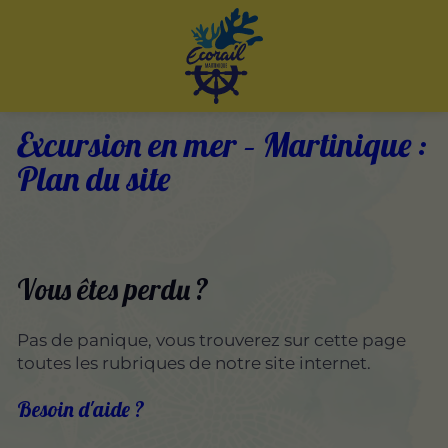
Excursion en mer – Martinique :
Plan du site
Vous êtes perdu ?
Pas de panique, vous trouverez sur cette page
toutes les rubriques de notre site internet.​​
Besoin d'aide ?