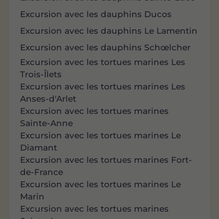
Excursion avec les dauphins Ducos
Excursion avec les dauphins Le Lamentin
Excursion avec les dauphins Schœlcher
Excursion avec les tortues marines Les
Trois-Îlets
Excursion avec les tortues marines Les
Anses-d'Arlet
Excursion avec les tortues marines
Sainte-Anne
Excursion avec les tortues marines Le
Diamant
Excursion avec les tortues marines Fort-
de-France
Excursion avec les tortues marines Le
Marin
Excursion avec les tortues marines