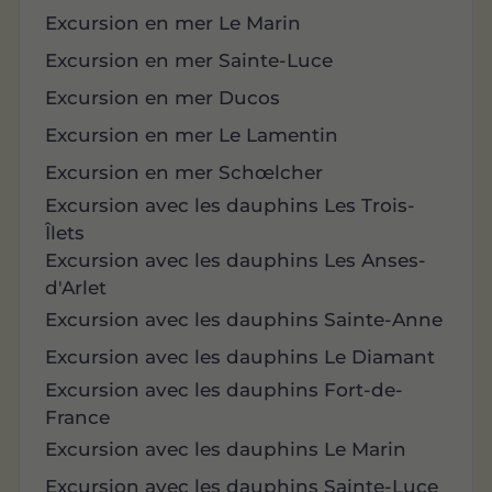
Excursion en mer Le Marin
Excursion en mer Sainte-Luce
Excursion en mer Ducos
Excursion en mer Le Lamentin
Excursion en mer Schœlcher
Excursion avec les dauphins Les Trois-
Îlets
Excursion avec les dauphins Les Anses-
d'Arlet
Excursion avec les dauphins Sainte-Anne
Excursion avec les dauphins Le Diamant
Excursion avec les dauphins Fort-de-
France
Excursion avec les dauphins Le Marin
Excursion avec les dauphins Sainte-Luce